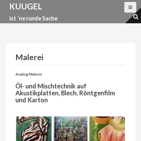
D
KUUGEL
i
ist ´ne runde Sache
r
e
k
t
z
Malerei
u
m
Analog Malerei
I
Öl- und Mischtechnik auf
n
Akustikplatten, Blech, Röntgenfilm
h
und Karton
a
l
t