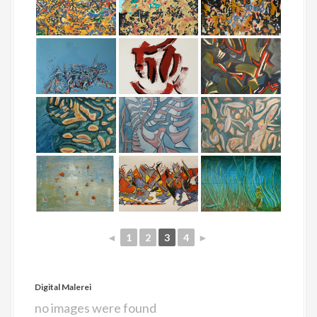
◄
1
2
3
4
►
Digital Malerei
no images were found