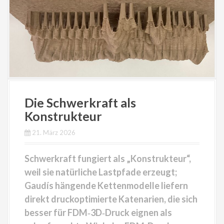
Die Schwerkraft als
Konstrukteur
21. März 2026
Schwerkraft fungiert als „Konstrukteur“,
weil sie natürliche Lastpfade erzeugt;
Gaudís hängende Kettenmodelle liefern
direkt druckoptimierte Katenarien, die sich
besser für FDM‑3D‑Druck eignen als