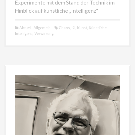
Experimente mit dem Stand der Technik im
Hinblick auf künstliche „Intelligenz“
Aktuell
,
Allgemein
Chaos
,
KI
,
Kunst
,
Künstliche
Intelligenz
,
Verwirrung