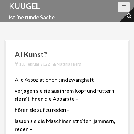
D
KUUGEL
i
ist ´ne runde Sache
r
e
k
t
z
AI Kunst?
u
10. Februar 2022
Matthias Berg
m
I
Alle Assoziationen sind zwanghaft –
n
verjagen sie sie aus ihrem Kopf und füttern
h
sie mit ihnen die Apparate –
a
l
hören sie auf zu reden –
t
lassen sie die Maschinen streiten, jammern,
reden –