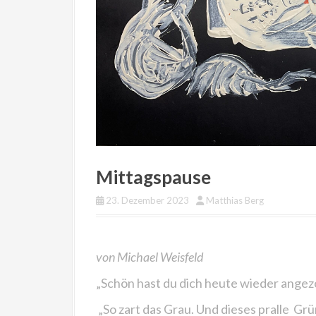
Mittagspause
23. Dezember 2023
Matthias Berg
von Michael Weisfeld
„Schön hast du dich heute wieder angezog
„So zart das Grau. Und dieses pralle
Grü