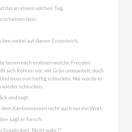
nd das an einem solchen Tag,
erscheinen lässt.
 ihm vorbei auf diesen Ententeich,
, „die lassen mich erahnen welche Freuden
ellt sich Röhren vor, mit Grün ummantelt, doch
Und muss nun heftig schlucken. Nie würde er
h wieder schlucken.
lick und sagt:
it dem Kantinenessen nicht auch nur ein Wort.
ber sagt er forsch:
n Erpeln dort. Nicht wahr?“