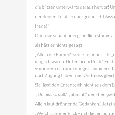
die blitzen unterwärts daraus hervor! U
der deinen Teint so unergründlich blass 
Irene!“
Doch sie schaut unergründlich stumm an
als hätt er nichts gesagt.
„Allein die Farben“, seufzt er innerlich
möglich wären. Unter ihrem Rock.“ Er st
von innen rosa und orange schimmernd. 
dort Zugang haben, nie! Und muss gleic
Sie lässt den Ententeich nicht aus dem B
„Du bist so still.“
„Stimmt,“ denkt er, „se
Allein laut dröhnende Gedanken.“ Jetzt a
„Welch schöner Blick – mit diesen bunte