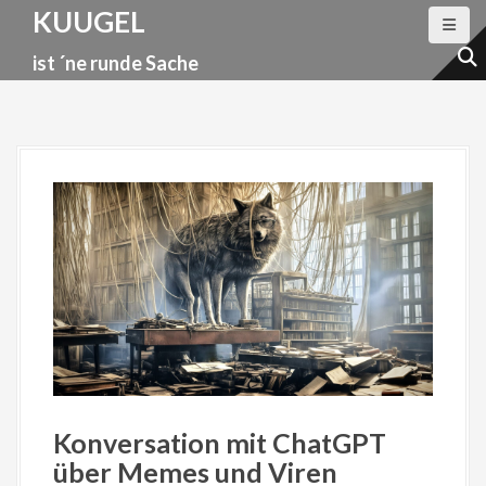
D
KUUGEL
i
ist ´ne runde Sache
r
e
k
t
z
u
m
I
n
h
a
l
t
Konversation mit ChatGPT
über Memes und Viren