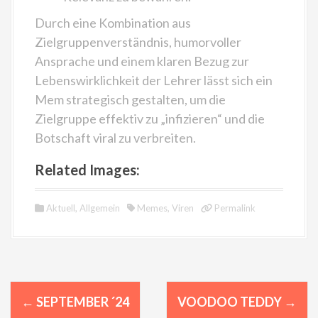
Durch eine Kombination aus
Zielgruppenverständnis, humorvoller
Ansprache und einem klaren Bezug zur
Lebenswirklichkeit der Lehrer lässt sich ein
Mem strategisch gestalten, um die
Zielgruppe effektiv zu „infizieren“ und die
Botschaft viral zu verbreiten.
Related Images:
Aktuell
,
Allgemein
Memes
,
Viren
Permalink
N
←
SEPTEMBER ´24
VOODOO TEDDY
→
a