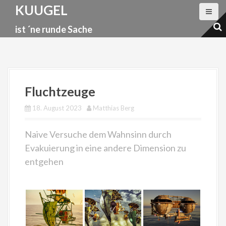
D
KUUGEL
i
ist ´ne runde Sache
r
e
k
t
z
Fluchtzeuge
u
18. August 2023
Matthias Berg
m
I
Naive Versuche dem Wahnsinn durch
n
Evakuierung in eine andere Dimension zu
h
entgehen
a
l
t