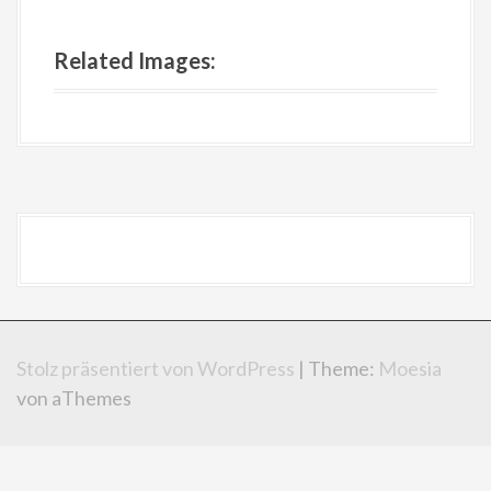
Related Images:
Stolz präsentiert von WordPress
|
Theme:
Moesia
von aThemes