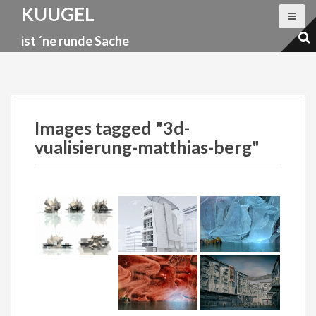
D
KUUGEL
i
ist ´ne runde Sache
r
e
k
t
z
Images tagged "3d-
u
vualisierung-matthias-berg"
m
I
n
h
a
l
t