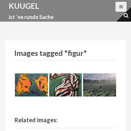
D
KUUGEL
i
ist ´ne runde Sache
r
e
k
t
z
Images tagged "figur"
u
m
I
n
h
a
l
t
Related Images: