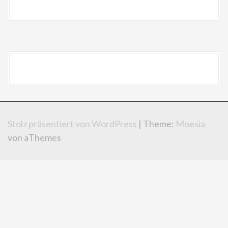
Stolz präsentiert von WordPress
|
Theme:
Moesia
von aThemes