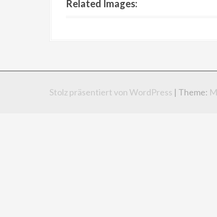
Related Images:
Stolz präsentiert von WordPress
|
Theme:
M